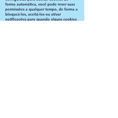
forma automática, você pode rever suas
permissões a qualquer tempo, de forma a
bloqueá-los, aceitá-los ou ativar
notificações para quando alguns cookies
forem enviados ao seu dispositivo.
Atualmente, na primeira vez que você
acessa nossas aplicações, será requerida a
sua concordância com a instalação destes.
Apenas após a sua aceitação eles serão
ativados.
Para tanto, utilizamos um sistema de
banner de informações que alerta e
solicita o consentimento na página inicial
de WG Produções. Dessa maneira, não
apenas solicitamos sua concordância, mas
também informamos que a navegação
continuada em nossos sites será
entendida como consentimento.
Como já dito, você pode, a qualquer
tempo e sem nenhum custo, alterar as
permissões, bloquear ou recusar os
Cookies. Você também pode configurá-
los caso a caso. Todavia, a revogação do